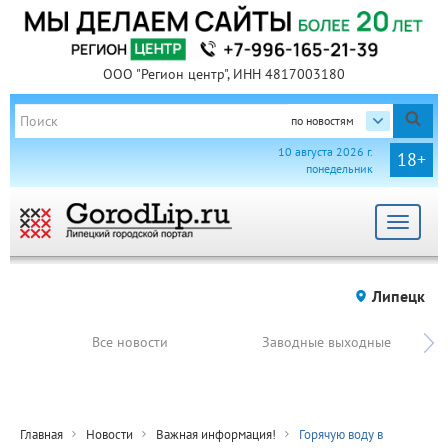
ООО "Регион центр", ИНН 4817003180
по новостям
10 августа 2026 г.
18+
понедельник
Toggle
navigat
Липецк
Все новости
Заводные выходные
Главная
Новости
Важная информация!
Горячую воду в