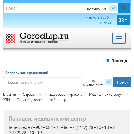
по новостям
7 августа 2026 г.
18+
пятница
Toggle
navigat
Липецк
Справочник организаций
по
справочнику
Главная
Справочник
Здоровье и красота
Медицинские услуги
УЗИ
Панацея, медицинский центр
Панацея, медицинский центр
Телефон.:
+7–906–684–28–86 +7 (4742) 28–10–18 +7
(4742) 28–10–19