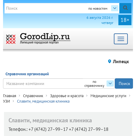
по новостям
6 августа 2026 г.
18+
четверг
Toggle
navigat
Липецк
Справочник организаций
по
справочнику
Главная
Справочник
Здоровье и красота
Медицинские услуги
УЗИ
Славити, медицинская клиника
Славити, медицинская клиника
Телефон.:
+7 (4742) 27–99–17 +7 (4742) 27–99–18