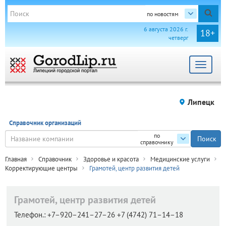
по новостям
6 августа 2026 г.
18+
четверг
Toggle
navigat
Липецк
Справочник организаций
по
справочнику
Главная
Справочник
Здоровье и красота
Медицинские услуги
Корректирующие центры
Грамотей, центр развития детей
Грамотей, центр развития детей
Телефон.:
+7–920–241–27–26 +7 (4742) 71–14–18