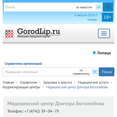
по новостям
6 августа 2026 г.
18+
четверг
Toggle
navigat
Липецк
Справочник организаций
по
справочнику
Главная
Справочник
Здоровье и красота
Медицинские услуги
Корректирующие центры
Медицинский центр Доктора Боголюбова
Медицинский центр Доктора Боголюбова
Телефон.:
+7 (4742) 39–04–79