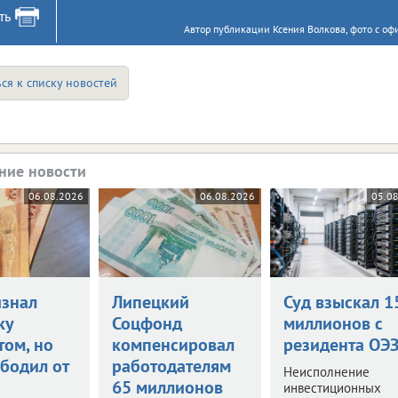
ть
Автор публикации Ксения Волкова, фото с оф
ся к списку новостей
ние новости
06.08.2026
06.08.2026
05.0
изнал
Липецкий
Суд взыскал 1
ку
Соцфонд
миллионов с
том, но
компенсировал
резидента ОЭ
ободил от
работодателям
Неисполнение
65 миллионов
инвестиционных