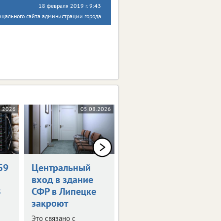
18 февраля 2019 г. 9:43
ицального сайта администрации города
8.2026
05.08.2026
04.08.2026
59
Центральный
«Патриот
вход в здание
Центр48»
З
СФР в Липецке
возглавил
закроют
ветеран СВО
Это связано с
О новом назначении