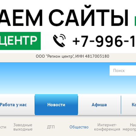
ООО "Регион центр", ИНН 4817003180
Работа у нас
Новости
Афиша
К
Заводные
Интернет-
На
сти
ДТП
Общество
выходные
конференция
мероп