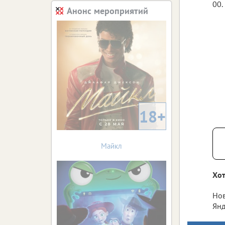
00.
Анонс мероприятий
18+
Майкл
Хот
Нов
Янд