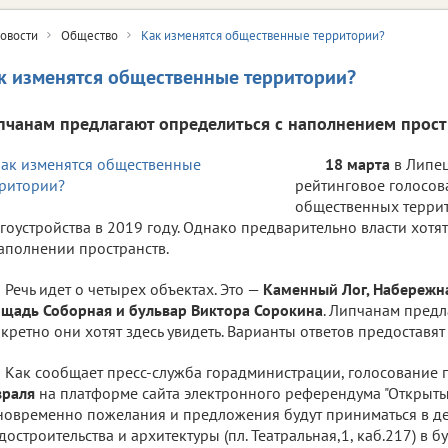
овости
Общество
Как изменятся общественные территории?
к изменятся общественные территории?
пчанам предлагают определиться с наполнением прост
18 марта
в Липец
рейтинговое голосов
общественных терри
гоустройства в 2019 году. Однако предварительно власти хотя
аполнении пространств.
Речь идет о четырех объектах. Это —
Каменный Лог, Набережн
щадь Соборная и бульвар Виктора Сорокина
. Липчанам предл
кретно они хотят здесь увидеть. Варианты ответов предоставят
Как сообщает пресс-служба горадминистрации, голосование
враля
на платформе сайта электронного референдума "Открыты
овременно пожелания и предложения будут приниматься в д
достроительства и архитектуры (пл. Театральная,1, каб.217) в б