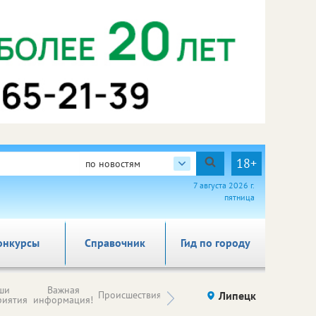
18+
по новостям
7 августа 2026 г.
пятница
онкурсы
Справочник
Гид по городу
Новости
ши
Важная
Происшествия
Здоровье
Липецк
компаний (на
риятия
информация!
правах
рекламы)