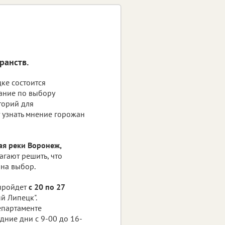
ранств.
ке состоится
ание по выбору
торий для
т узнать мнение горожан
ая реки Воронеж,
агают решить, что
 на выбор.
 пройдет
с 20 по 27
й Липецк".
епартаменте
удние дни с 9-00 до 16-