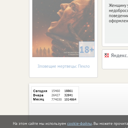
Женщину 
недоброс
поведени
оформлен
18+
Яндекс
Зловещие мертвецы: Пекло
На этом сайте мы используем
cookie-файлы
. Вы можете прочит