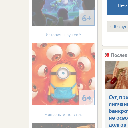
Печа
6+
Вернуть
История игрушек 5
Послед
6+
Суд пр
липчан
банкро
Миньоны и монстры
не осв
долгов