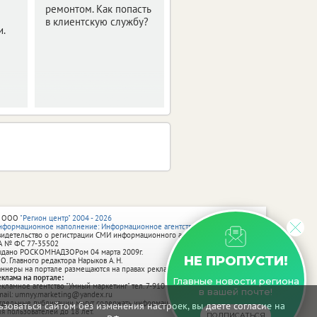
ремонтом. Как попасть
сообщили в областном
в клиентскую службу?
правительстве.
и.
 ООО
"Регион центр" 2004 - 2026
нформационное наполнение: Информационное агентство vRossii.ru
видетельство о регистрации СМИ информационного агентства vRossii.ru
А № ФС 77‑35502
ыдано РОСКОМНАДЗОРом 04 марта 2009г.
НЕ ПРОПУСТИ!
 О. Главного редактора Нарыков А. Н.
аннеры на портале размещаются на правах рекламы.
еклама на портале:
Главные новости региона
екламное агентство "Умный маркетинг" тел. 7-910-267-70-40,
в вашей почте!
mail: umnyy.marketing@yandex.ru
тдельные публикации могут содержать информацию, не предназначенную
зоваться сайтом без изменения настроек, вы даете согласие на
ля пользователей до 18 лет.
ПОДПИСАТЬСЯ