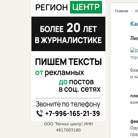
Главная
Н
Ка
Ли
бла
о н
пло
кон
фе
ООО "Регион центр", ИНН
Одн
4817003180
гра