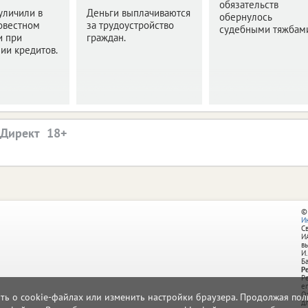
обязательств
уличили в
Деньги выплачиваются
обернулось
овестном
за трудоустройство
судебными тяжбам
и при
граждан.
ии кредитов.
.Директ
©
И
С
И
в
И.
Б
Р
Р
e
О
ать о cookie-файлах или изменить настройки браузера. Продолжая поль
д