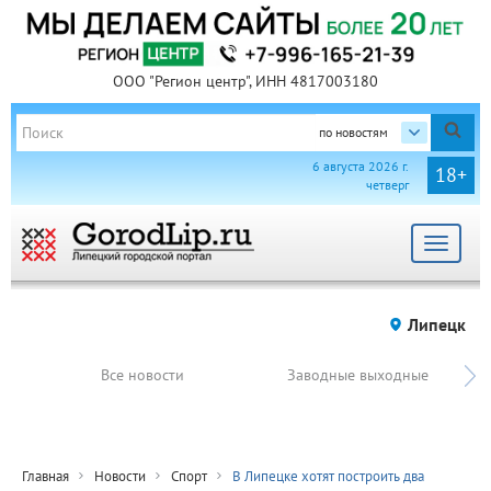
ООО "Регион центр", ИНН 4817003180
по новостям
6 августа 2026 г.
18+
четверг
Toggle
navigat
Липецк
Все новости
Заводные выходные
Главная
Новости
Спорт
В Липецке хотят построить два