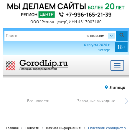
ООО "Регион центр", ИНН 4817003180
по новостям
6 августа 2026 г.
18+
четверг
Toggle
navigat
Липецк
Все новости
Заводные выходные
Главная
Новости
Важная информация!
Спасатели сообщают о