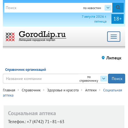
по новостям
7 августа 2026 г.
18+
пятница
Toggle
navigat
Липецк
Справочник организаций
по
справочнику
Главная
Справочник
Здоровье и красота
Аптеки
Социальная
аптека
Социальная аптека
Телефон.:
+7 (4742) 71–81–63