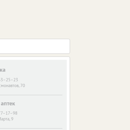
ка
 33–25–23
смонавтов, 70
 аптек
 77–17–98
арта, 9