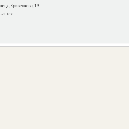
пецк,
Кривенкова, 19
ь аптек