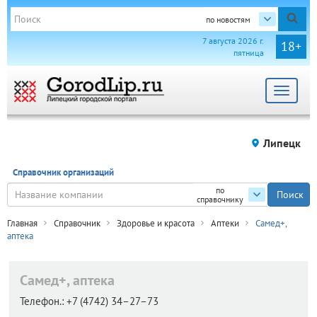
по новостям
7 августа 2026 г.
18+
пятница
Toggle
navigat
Липецк
Справочник организаций
по
справочнику
Главная
Справочник
Здоровье и красота
Аптеки
Самед+,
аптека
Самед+, аптека
Телефон.:
+7 (4742) 34–27–73