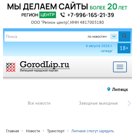
ООО "Регион центр", ИНН 4817003180
по новостям
6 августа 2026 г.
18+
четверг
Toggle
navigat
Липецк
Все новости
Заводные выходные
Главная
Новости
Транспорт
Липчане смогут зарядить