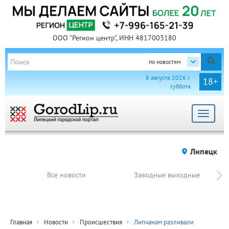
ООО "Регион центр", ИНН 4817003180
по новостям
8 августа 2026 г.
18+
суббота
Toggle
navigat
Липецк
Все новости
Заводные выходные
Главная
Новости
Происшествия
Липчанам разливали