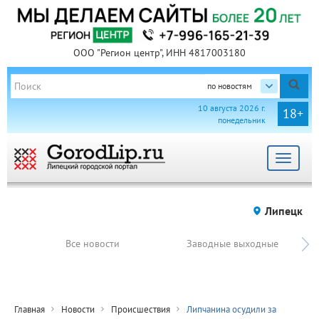
ООО "Регион центр", ИНН 4817003180
по новостям
10 августа 2026 г.
18+
понедельник
Toggle
navigat
Липецк
Все новости
Заводные выходные
Главная
Новости
Происшествия
Липчанина осудили за